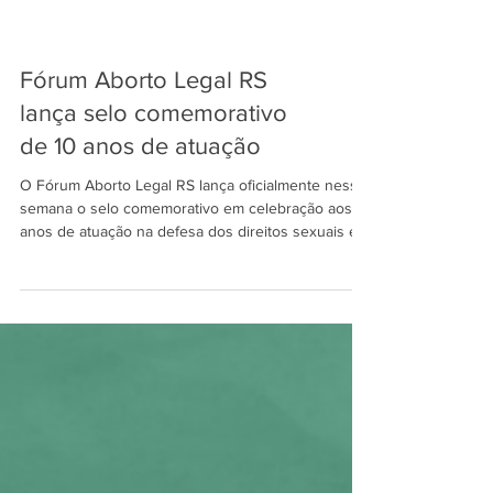
Fórum Aborto Legal RS
lança selo comemorativo
de 10 anos de atuação
O Fórum Aborto Legal RS lança oficialmente nessa
semana o selo comemorativo em celebração aos 10
anos de atuação na defesa dos direitos sexuais e
reprodutivos e no fortalecimento da rede de
atenção ao aborto legal no Rio Grande do Sul. O
selo acompanhará os conteúdos e ações
comemorativas destacando uma década de
articulação entre profissionais, instituições,
universidades, serviços públicos e movimentos
sociais comprometidos com a garantia de direitos.
A identidade do selo