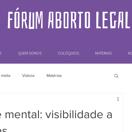
FÓRUM ABORTO LEGAL
O
QUEM SOMOS
COLÓQUIOS
MATERIAIS
NO
 mídia
Vídeos
Matérias
mental: visibilidade a
as