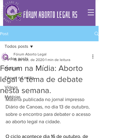
FÓRUM ABORTO LEGAL RS
Post
Todos posts
Fórum Aborto Legal
Todos posts
15 de out. de 2020
1 min de leitura
Fórum na Mídia: Aborto
Notícias
legal é tema de debate
Fórum na mídia
Vídeos
nesta semana.
Matérias
Matéria publicada no jornal impresso 
Diário de Canoas, no dia 13 de outubro, 
sobre o encontro para debater o acesso 
ao aborto legal na cidade. 
O ciclo acontece dia 16 de outubro, de 