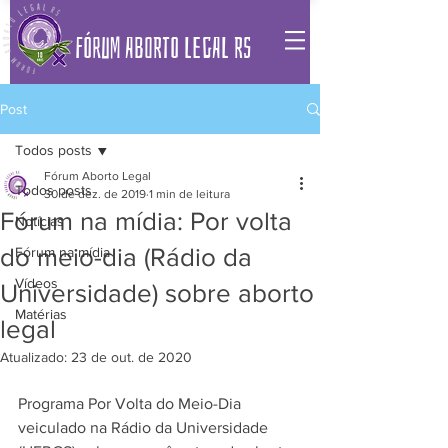
FÓRUM ABORTO LEGAL RS
Post
Todos posts
Fórum Aborto Legal
Todos posts
30 de dez. de 2019
1 min de leitura
Fórum na mídia: Por volta
Notícias
do meio-dia (Rádio da
Fórum na mídia
Vídeos
Universidade) sobre aborto
Matérias
legal
Atualizado:
23 de out. de 2020
Programa Por Volta do Meio-Dia 
veiculado na Rádio da Universidade 