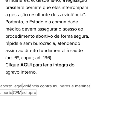
e mulheres, e, desde 1940, a legislação 
brasileira permite que elas interrompam 
a gestação resultante dessa violência”. 
Portanto, o Estado e a comunidade 
médica devem assegurar o acesso ao 
procedimento abortivo de forma segura, 
rápida e sem burocracia, atendendo 
assim ao direito fundamental à saúde 
(art. 6º, caput; art. 196).
Clique 
AQUI
para ler a íntegra do 
agravo interno. 
aborto legal
violência contra mulheres e meninas
aborto
CFM
estupro
gravidez decorrente de estupro
gravidez indesejada
criminalização
fórum do aborto legal rs
mpf
Notícias