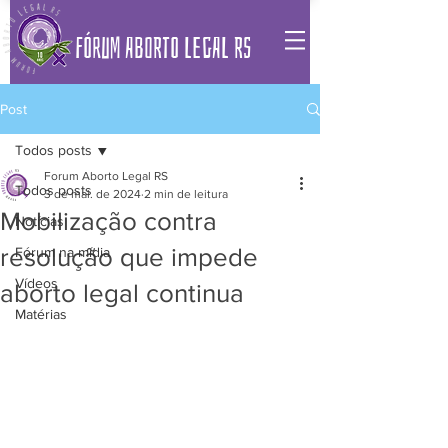
FÓRUM ABORTO LEGAL RS
Post
Todos posts
Forum Aborto Legal RS
Todos posts
3 de mai. de 2024
2 min de leitura
Mobilização contra
Notícias
resolução que impede
Fórum na mídia
Vídeos
aborto legal continua
Matérias