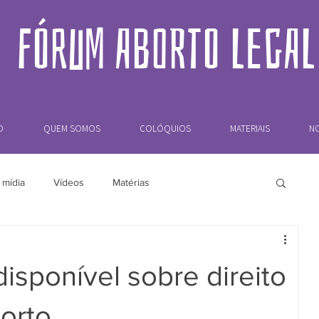
FÓRUM ABORTO LEGAL
O
QUEM SOMOS
COLÓQUIOS
MATERIAIS
NO
 mídia
Vídeos
Matérias
isponível sobre direito
orto