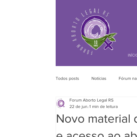
INÍCI
Todos posts
Notícias
Fórum na
Forum Aborto Legal RS
22 de jun.
1 min de leitura
Novo material d
e acesso ao ab