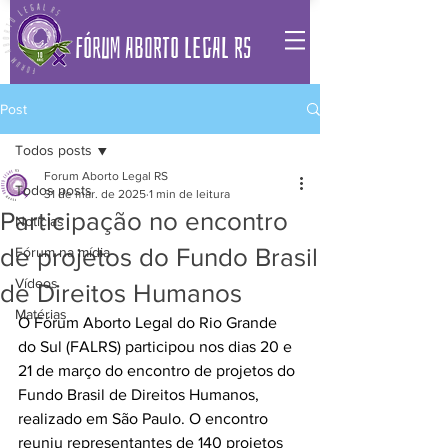
FÓRUM ABORTO LEGAL RS
Post
Todos posts
Forum Aborto Legal RS
Todos posts
31 de mar. de 2025
1 min de leitura
Participação no encontro
Notícias
de projetos do Fundo Brasil
Fórum na mídia
Vídeos
de Direitos Humanos
Matérias
O Fórum Aborto Legal do Rio Grande 
do Sul (FALRS) participou nos dias 20 e 
21 de março do encontro de projetos do 
Fundo Brasil de Direitos Humanos, 
realizado em São Paulo. O encontro 
reuniu representantes de 140 projetos 