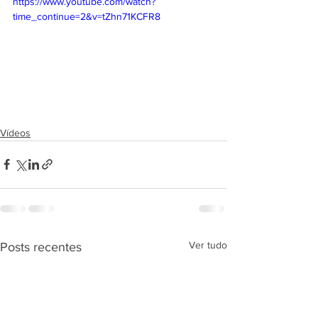
https://www.youtube.com/watch?
time_continue=2&v=tZhn71KCFR8
Vídeos
Ver tudo
Posts recentes