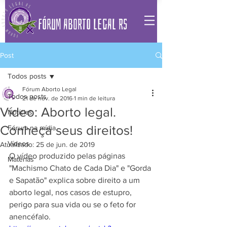
FÓRUM ABORTO LEGAL RS
Post
Todos posts
Fórum Aborto Legal
Todos posts
21 de nov. de 2016
1 min de leitura
Vídeo: Aborto legal.
Notícias
Conheça seus direitos!
Fórum na mídia
Vídeos
Atualizado:
25 de jun. de 2019
O vídeo produzido pelas páginas 
Matérias
"Machismo Chato de Cada Dia" e "Gorda 
e Sapatão" explica sobre direito a um 
aborto legal, nos casos de estupro, 
perigo para sua vida ou se o feto for 
anencéfalo.   